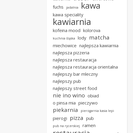
kawa
fuchs
jadalnia
kawa speciality
kawiarnia
kofeina mood
kolorova
matcha
lody
kuchnia śląska
miechowice
najlepsza kawiarnia
najlepsza pizzeria
najlepsza restauracja
najlepsza restauracja orientalna
najlepszy bar mleczny
najlepszy pub
najlepszy street food
nie ino wino
obiad
o pinsa mia
pieczywo
piekarnia
pierogarnia kasia lepi
pizza
pierogi
pub
ramen
pub na rycerskiej
restauracja