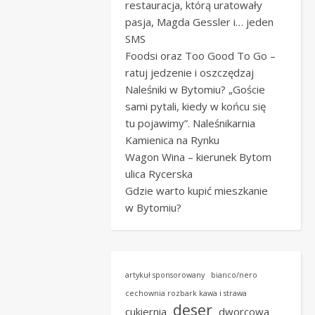
restauracja, którą uratowały
pasja, Magda Gessler i… jeden
SMS
Foodsi oraz Too Good To Go –
ratuj jedzenie i oszczędzaj
Naleśniki w Bytomiu? „Goście
sami pytali, kiedy w końcu się
tu pojawimy”. Naleśnikarnia
Kamienica na Rynku
Wagon Wina – kierunek Bytom
ulica Rycerska
Gdzie warto kupić mieszkanie
w Bytomiu?
artykuł sponsorowany
bianco/nero
cechownia rozbark kawa i strawa
deser
cukiernia
dworcowa