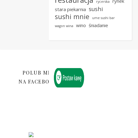
rynek
rycerska
sushi
stara piekarnia
sushi mnie
ume sushi bar
wino
śniadanie
wagon wina
POLUB MNIE
NA FACEBOOKU