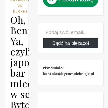
OD
KUCHNI
Oh,
Bento-
Podaj swój email…
Ya,
Bądź na bieżąco!
czyli
japoński
Pisz śmiało:
bar
kontakt@bytompieknieje.pl
mleczny
w sercu
Bytomia