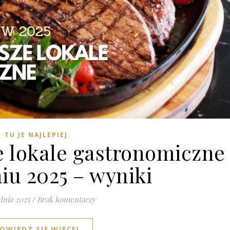
TU JE NAJLEPIEJ
e lokale gastronomiczne
iu 2025 – wyniki
dnia 2025
/
Brak komentarzy
OWIEDZ SIĘ WIĘCEJ