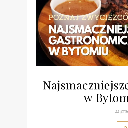
Najsmaczniejsz
w Bytom
22 gru
D