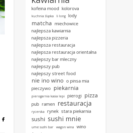
kofeina mood
kolorova
lody
kuchnia śląska
li long
matcha
miechowice
najlepsza kawiarnia
najlepsza pizzeria
najlepsza restauracja
najlepsza restauracja orientalna
najlepszy bar mleczny
najlepszy pub
najlepszy street food
nie ino wino
o pinsa mia
piekarnia
pieczywo
pizza
pierogi
pierogarnia kasia lepi
restauracja
pub
ramen
rynek
stara piekarnia
rycerska
sushi mnie
sushi
wino
ume sushi bar
wagon wina