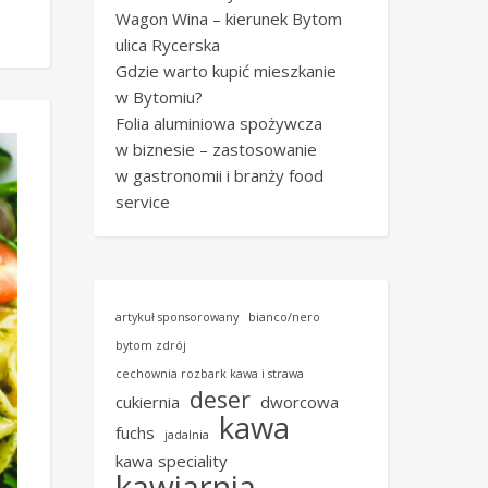
Wagon Wina – kierunek Bytom
ulica Rycerska
Gdzie warto kupić mieszkanie
w Bytomiu?
Folia aluminiowa spożywcza
w biznesie – zastosowanie
w gastronomii i branży food
service
artykuł sponsorowany
bianco/nero
bytom zdrój
cechownia rozbark kawa i strawa
deser
cukiernia
dworcowa
kawa
fuchs
jadalnia
kawa speciality
kawiarnia