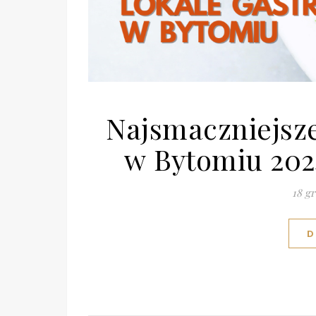
Najsmaczniejsz
w Bytomiu 202
18 g
D