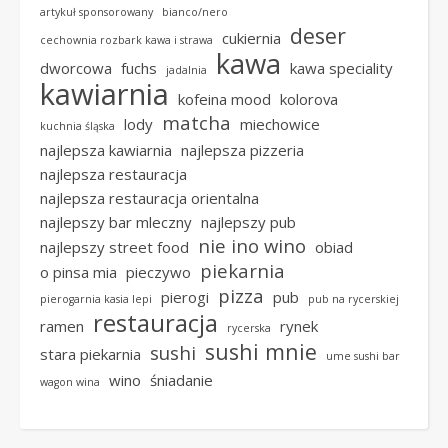
artykuł sponsorowany
bianco/nero
deser
cukiernia
cechownia rozbark kawa i strawa
kawa
dworcowa
fuchs
kawa speciality
jadalnia
kawiarnia
kofeina mood
kolorova
matcha
lody
miechowice
kuchnia śląska
najlepsza kawiarnia
najlepsza pizzeria
najlepsza restauracja
najlepsza restauracja orientalna
najlepszy bar mleczny
najlepszy pub
nie ino wino
najlepszy street food
obiad
piekarnia
o pinsa mia
pieczywo
pizza
pierogi
pub
pierogarnia kasia lepi
pub na rycerskiej
restauracja
ramen
rynek
rycerska
sushi mnie
sushi
stara piekarnia
ume sushi bar
wino
śniadanie
wagon wina