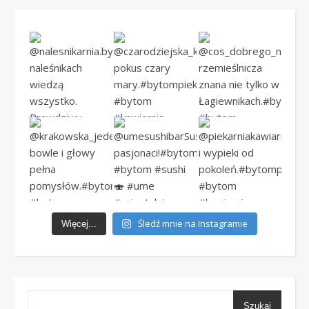
Śledź mnie na Instagramie
Więcej...
Szukaj