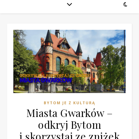
BYTOM JE Z KULTURĄ
Miasta Gwarków –
odkryj Bytom
i skorzystaj ze zniżek