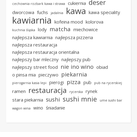
deser
cukiernia
cechownia rozbark kawa i strawa
kawa
dworcowa
fuchs
kawa speciality
jadalnia
kawiarnia
kofeina mood
kolorova
matcha
lody
miechowice
kuchnia śląska
najlepsza kawiarnia
najlepsza pizzeria
najlepsza restauracja
najlepsza restauracja orientalna
najlepszy bar mleczny
najlepszy pub
nie ino wino
najlepszy street food
obiad
piekarnia
o pinsa mia
pieczywo
pizza
pierogi
pub
pierogarnia kasia lepi
pub na rycerskiej
restauracja
ramen
rynek
rycerska
sushi mnie
sushi
stara piekarnia
ume sushi bar
wino
śniadanie
wagon wina