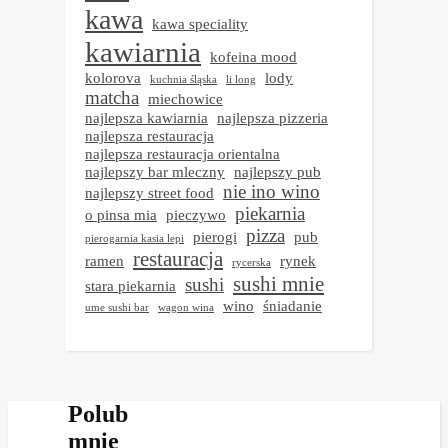
kawa
kawa speciality
kawiarnia
kofeina mood
kolorova
lody
kuchnia śląska
li long
matcha
miechowice
najlepsza kawiarnia
najlepsza pizzeria
najlepsza restauracja
najlepsza restauracja orientalna
najlepszy bar mleczny
najlepszy pub
nie ino wino
najlepszy street food
piekarnia
o pinsa mia
pieczywo
pizza
pierogi
pub
pierogarnia kasia lepi
restauracja
ramen
rynek
rycerska
sushi mnie
sushi
stara piekarnia
wino
śniadanie
ume sushi bar
wagon wina
Polub
mnie