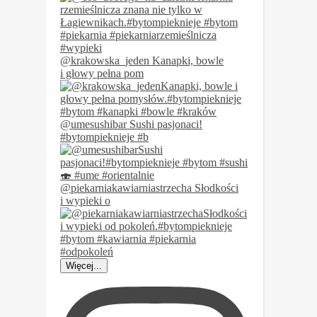
@krakowska_jeden Kanapki, bowle
i głowy pełna pom
@umesushibar Sushi pasjonaci!
#bytompieknieje #b
@piekarniakawiarniastrzecha Słodkości
i wypieki o
Więcej...