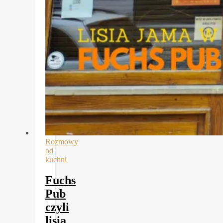
Rozmowy
od
kuchni
Fuchs
Pub
czyli
lisia