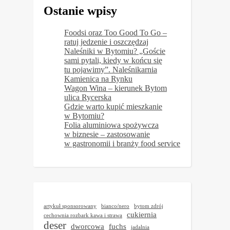
Ostanie wpisy
Foodsi oraz Too Good To Go –
ratuj jedzenie i oszczędzaj
Naleśniki w Bytomiu? „Goście
sami pytali, kiedy w końcu się
tu pojawimy”. Naleśnikarnia
Kamienica na Rynku
Wagon Wina – kierunek Bytom
ulica Rycerska
Gdzie warto kupić mieszkanie
w Bytomiu?
Folia aluminiowa spożywcza
w biznesie – zastosowanie
w gastronomii i branży food service
artykuł sponsorowany
bianco/nero
bytom zdrój
cukiernia
cechownia rozbark kawa i strawa
deser
dworcowa
fuchs
jadalnia