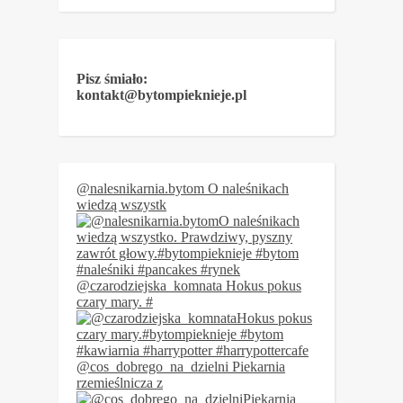
Pisz śmiało:
kontakt@bytompieknieje.pl
@nalesnikarnia.bytom O naleśnikach
wiedzą wszystk
@czarodziejska_komnata Hokus pokus
czary mary. #
@cos_dobrego_na_dzielni Piekarnia
rzemieślnicza z