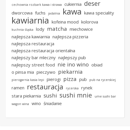
deser
cukiernia
cechownia rozbark kawa i strawa
kawa
dworcowa
fuchs
kawa speciality
jadalnia
kawiarnia
kofeina mood
kolorova
matcha
lody
miechowice
kuchnia śląska
najlepsza kawiarnia
najlepsza pizzeria
najlepsza restauracja
najlepsza restauracja orientalna
najlepszy bar mleczny
najlepszy pub
nie ino wino
najlepszy street food
obiad
piekarnia
o pinsa mia
pieczywo
pizza
pierogi
pub
pierogarnia kasia lepi
pub na rycerskiej
restauracja
ramen
rynek
rycerska
sushi mnie
sushi
stara piekarnia
ume sushi bar
wino
śniadanie
wagon wina