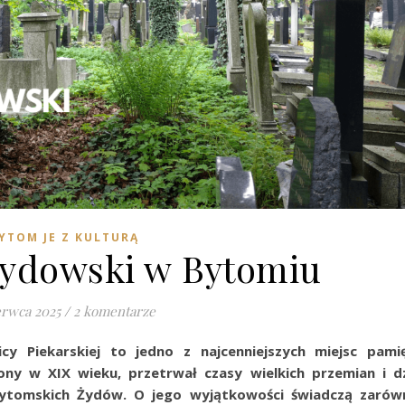
YTOM JE Z KULTURĄ
ydowski w Bytomiu
erwca 2025
/
2 komentarze
y Piekarskiej to jedno z najcenniejszych miejsc pamię
ony w XIX wieku, przetrwał czasy wielkich przemian i dz
bytomskich Żydów. O jego wyjątkowości świadczą zarów