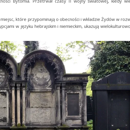
zności Bytomia. Przetrwał czasy II wojny światowej, kiedy wi
h miejsc, które przypominają o obecności i wkładzie Żydów w roz
ypcjami w języku hebrajskim i niemieckim, ukazują wielokulturow