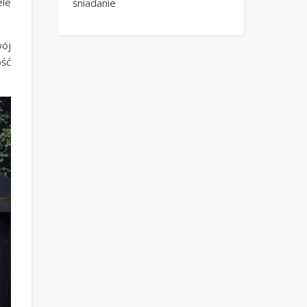
ele
śniadanie
wój
ość