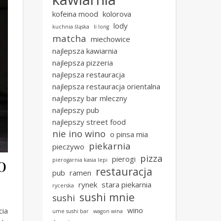
kofeina mood
kolorova
lody
kuchnia śląska
li long
matcha
miechowice
najlepsza kawiarnia
najlepsza pizzeria
najlepsza restauracja
najlepsza restauracja orientalna
najlepszy bar mleczny
najlepszy pub
najlepszy street food
nie ino wino
o pinsa mia
piekarnia
pieczywo
pizza
o
pierogi
pierogarnia kasia lepi
restauracja
pub
ramen
rynek
stara piekarnia
rycerska
sushi mnie
sushi
wino
cia
ume sushi bar
wagon wina