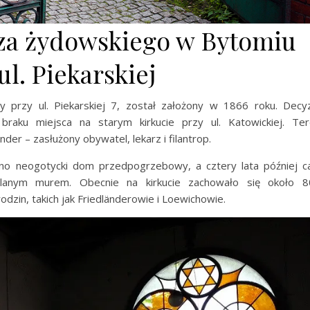
za żydowskiego w Bytomiu
ul. Piekarskiej
 przy ul. Piekarskiej 7, został założony w 1866 roku. Decy
braku miejsca na starym kirkucie przy ul. Katowickiej. Te
der – zasłużony obywatel, lekarz i filantrop.
no neogotycki dom przedpogrzebowy, a cztery lata później c
glanym murem. Obecnie na kirkucie zachowało się około 8
zin, takich jak Friedländerowie i Loewichowie.