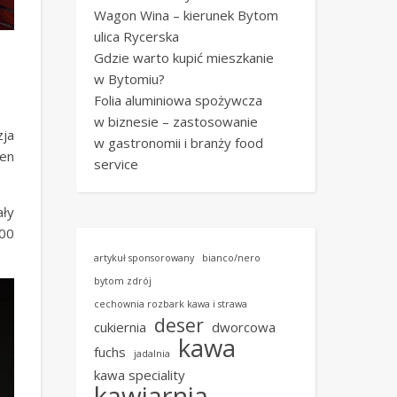
Wagon Wina – kierunek Bytom
ulica Rycerska
Gdzie warto kupić mieszkanie
w Bytomiu?
Folia aluminiowa spożywcza
w biznesie – zastosowanie
zja
w gastronomii i branży food
ren
service
ały
00
artykuł sponsorowany
bianco/nero
bytom zdrój
cechownia rozbark kawa i strawa
deser
cukiernia
dworcowa
kawa
fuchs
jadalnia
kawa speciality
kawiarnia