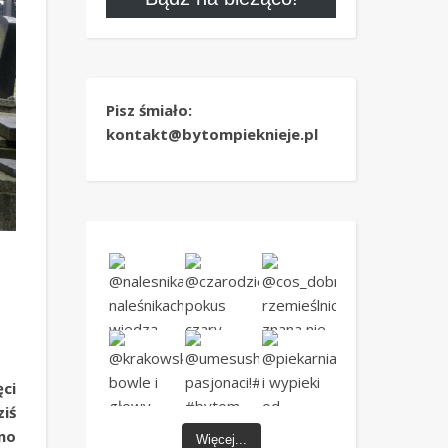
Pisz śmiało:
kontakt@bytompieknieje.pl
ci
iś
no
Więcej...