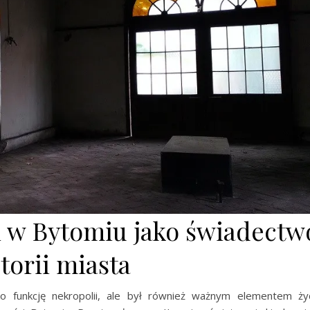
 w Bytomiu jako świadectw
torii miasta
lko funkcję nekropolii, ale był również ważnym elementem ży