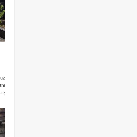
już
tni
się