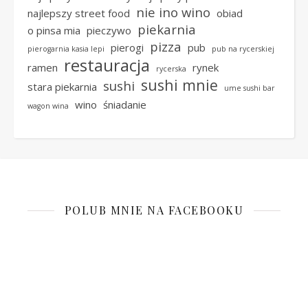
nie ino wino
najlepszy street food
obiad
piekarnia
o pinsa mia
pieczywo
pizza
pierogi
pub
pierogarnia kasia lepi
pub na rycerskiej
restauracja
ramen
rynek
rycerska
sushi mnie
sushi
stara piekarnia
ume sushi bar
wino
śniadanie
wagon wina
POLUB MNIE NA FACEBOOKU