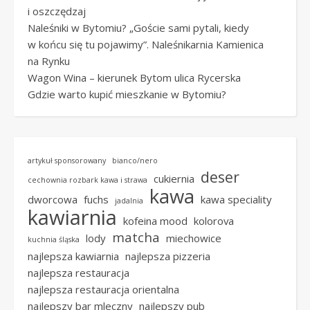
i oszczędzaj
Naleśniki w Bytomiu? „Goście sami pytali, kiedy
w końcu się tu pojawimy”. Naleśnikarnia Kamienica
na Rynku
Wagon Wina – kierunek Bytom ulica Rycerska
Gdzie warto kupić mieszkanie w Bytomiu?
artykuł sponsorowany
bianco/nero
deser
cukiernia
cechownia rozbark kawa i strawa
kawa
dworcowa
fuchs
kawa speciality
jadalnia
kawiarnia
kofeina mood
kolorova
matcha
lody
miechowice
kuchnia śląska
najlepsza kawiarnia
najlepsza pizzeria
najlepsza restauracja
najlepsza restauracja orientalna
najlepszy bar mleczny
najlepszy pub