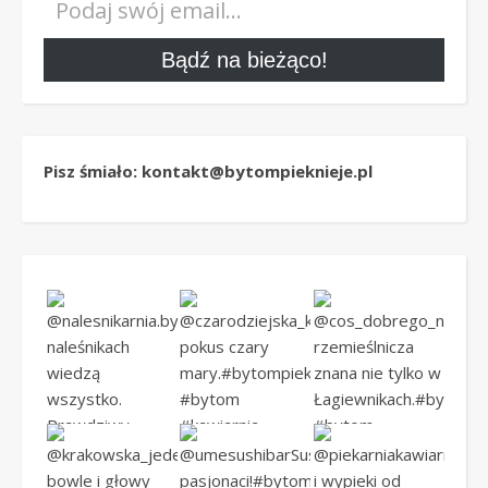
Bądź na bieżąco!
Pisz śmiało: kontakt@bytompieknieje.pl