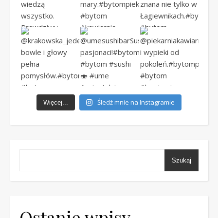
Śledź mnie na Instagramie
Więcej...
Szukaj
Ostanie wpisy