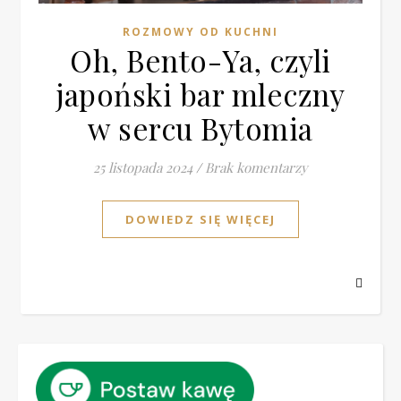
ROZMOWY OD KUCHNI
Oh, Bento-Ya, czyli
japoński bar mleczny
w sercu Bytomia
25 listopada 2024
/
Brak komentarzy
DOWIEDZ SIĘ WIĘCEJ