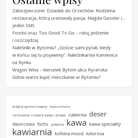
Zabezpieczone: Dziadek do Orzechów. Rodzinna
restauracja, którą uratowały pasja, Magda Gessler i…
jeden SMS
Foodsi oraz Too Good To Go – ratuj jedzenie
i oszczędzaj
Naleśniki w Bytomiu? „Goście sami pytali, kiedy
w końcu się tu pojawimy”. Naleśnikarnia Kamienica
na Rynku
Wagon Wina – kierunek Bytom ulica Rycerska
Gdzie warto kupić mieszkanie w Bytomiu?
artykuł sponsorowany
bianco/nero
deser
cukiernia
cechownia rozbark kawa i strawa
kawa
dworcowa
fuchs
kawa speciality
jadalnia
kawiarnia
kofeina mood
kolorova