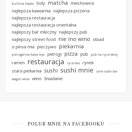
matcha
lody
miechowice
kuchnia śląska
najlepsza kawiarnia
najlepsza pizzeria
najlepsza restauracja
najlepsza restauracja orientalna
najlepszy bar mleczny
najlepszy pub
nie ino wino
najlepszy street food
obiad
piekarnia
o pinsa mia
pieczywo
pizza
pierogi
pub
pierogarnia kasia lepi
pub na rycerskiej
restauracja
ramen
rynek
rycerska
sushi mnie
sushi
stara piekarnia
ume sushi bar
wino
śniadanie
wagon wina
POLUB MNIE NA FACEBOOKU