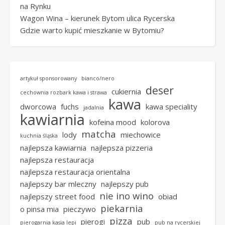
na Rynku
Wagon Wina – kierunek Bytom ulica Rycerska
Gdzie warto kupić mieszkanie w Bytomiu?
artykuł sponsorowany
bianco/nero
deser
cukiernia
cechownia rozbark kawa i strawa
kawa
dworcowa
fuchs
kawa speciality
jadalnia
kawiarnia
kofeina mood
kolorova
matcha
lody
miechowice
kuchnia śląska
najlepsza kawiarnia
najlepsza pizzeria
najlepsza restauracja
najlepsza restauracja orientalna
najlepszy bar mleczny
najlepszy pub
nie ino wino
najlepszy street food
obiad
piekarnia
o pinsa mia
pieczywo
pizza
pierogi
pub
pierogarnia kasia lepi
pub na rycerskiej