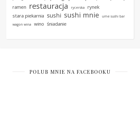
restauracja
ramen
rynek
rycerska
sushi mnie
sushi
stara piekarnia
ume sushi bar
wino
śniadanie
wagon wina
POLUB MNIE NA FACEBOOKU