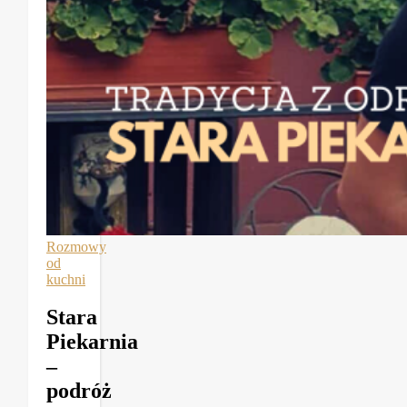
Rozmowy
od
kuchni
Stara
Piekarnia
–
podróż