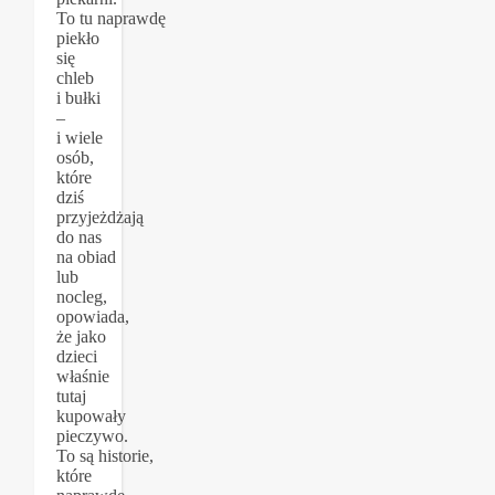
To tu naprawdę
piekło
się
chleb
i bułki
–
i wiele
osób,
które
dziś
przyjeżdżają
do nas
na obiad
lub
nocleg,
opowiada,
że jako
dzieci
właśnie
tutaj
kupowały
pieczywo.
To są historie,
które