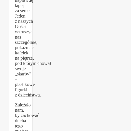
naprawdę
łapią
za serce.
Jeden
z naszych
Gości
wzruszył
nas
szczególnie,
pokazując
kafelek
na piętrze,
pod którym chował
swoje
„skarby”
–
plastikowe
figurki
z dzieciństwa.
Zależało
nam,
by zachować
ducha
tego