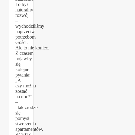
To był
naturalny
rozwój
–
wychodziliśmy
naprzeciw
potrzebom
Gości.
Ale to nie koniec.
Z czasem
pojawiły
się
kolejne
pytania:
„A
czy można
zostać
na noc?”
–
i tak zrodził
się
pomysł
stworzenia
apartamentów.
W 2013