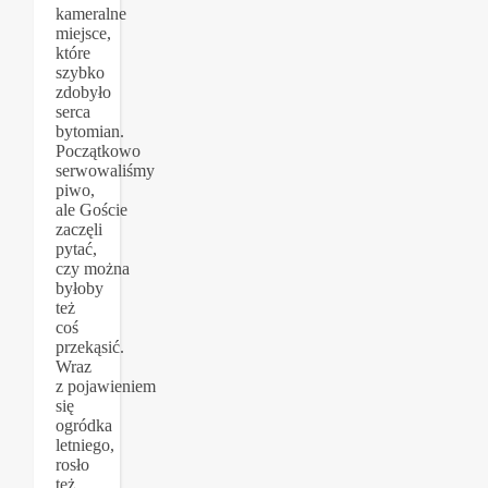
kameralne
miejsce,
które
szybko
zdobyło
serca
bytomian.
Początkowo
serwowaliśmy
piwo,
ale Goście
zaczęli
pytać,
czy można
byłoby
też
coś
przekąsić.
Wraz
z pojawieniem
się
ogródka
letniego,
rosło
też