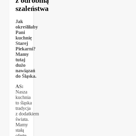
z odrobiną
szaleństwa
Jak
określiłaby
Pani
kuchnię
Starej
Piekarni?
Mamy
tutaj
dużo
nawiązań
do Śląska.
AS:
Nasza
kuchnia
to śląska
tradycja
z dodatkiem
świata.
Mamy
stałą
ofertę