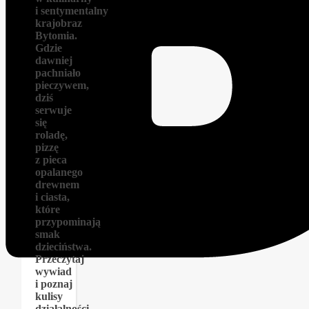
i sentymentalny
krajobraz
Bytomia.
Gdzie
dawniej
pachniało
pieczywem,
dziś
serwuje
się
roladę,
pizzę
z pieca
opalanego
drewnem
i ciasta,
które
przypominają
smak
dzieciństwa.
Przeczytaj
wywiad
i poznaj
kulisy
działalności,