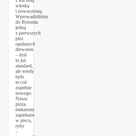
z kuchnią
włoską
i nowoczesną.
Wprowadziliśmy
do Bytomia
jedną
z pierwszych
pizz
opalanych
drewnem
– dziś
to już
standard,
ale wtedy
było
to coś
zupełnie
nowego.
Nasza
pizza,
makarony
zapiekane
w piecu,
ryby
–