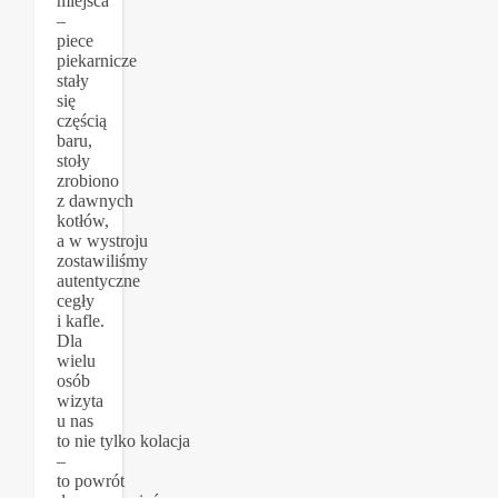
miejsca
–
piece
piekarnicze
stały
się
częścią
baru,
stoły
zrobiono
z dawnych
kotłów,
a w wystroju
zostawiliśmy
autentyczne
cegły
i kafle.
Dla
wielu
osób
wizyta
u nas
to nie tylko kolacja
–
to powrót