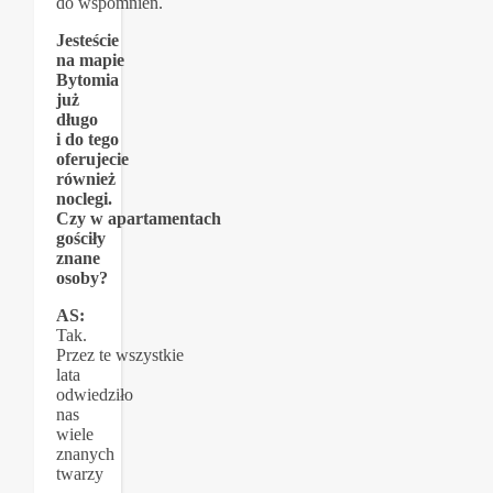
do wspomnień.
Jesteście
na mapie
Bytomia
już
długo
i do tego
oferujecie
również
noclegi.
Czy w apartamentach
gościły
znane
osoby?
AS:
Tak.
Przez te wszystkie
lata
odwiedziło
nas
wiele
znanych
twarzy