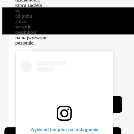
która zaczęła
się
od pubu,
a dziś
serwuje
gościnność
na najwyższym
poziomie.
Wyświetl ten post na Instagramie