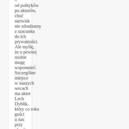
–
od polityków
po aktorów,
choć
nazwisk
nie zdradzamy
z szacunku
do ich
prywatności.
Ale myślę,
że o pewnej
osobie
mogę
wspomnieć.
Szczególne
miejsce
w naszych
sercach
ma aktor
Lech
Dyblik,
który co roku
gości
u nas
przy