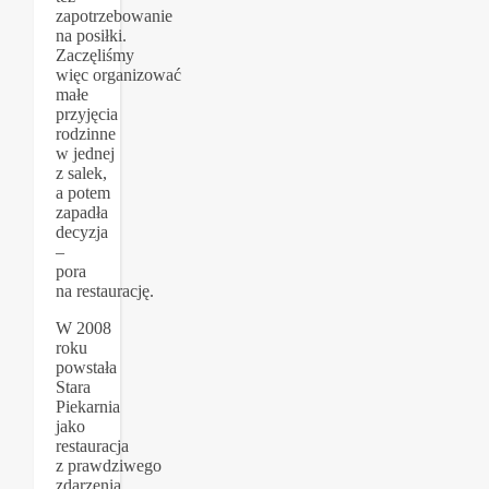
zapotrzebowanie
na posiłki.
Zaczęliśmy
więc organizować
małe
przyjęcia
rodzinne
w jednej
z salek,
a potem
zapadła
decyzja
–
pora
na restaurację.
W 2008
roku
powstała
Stara
Piekarnia
jako
restauracja
z prawdziwego
zdarzenia.