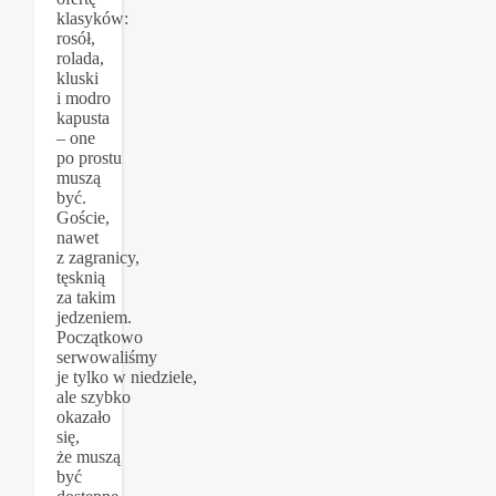
klasyków:
rosół,
rolada,
kluski
i modro
kapusta
– one
po prostu
muszą
być.
Goście,
nawet
z zagranicy,
tęsknią
za takim
jedzeniem.
Początkowo
serwowaliśmy
je tylko w niedziele,
ale szybko
okazało
się,
że muszą
być