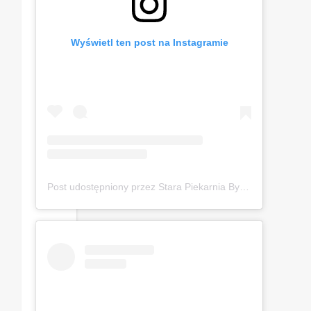
Wyświetl ten post na Instagramie
Post udostępniony przez Stara Piekarnia Bytom (@starapiekarniabytom)