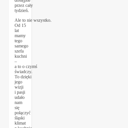
dostępne
przez cały
tydzień.
Ale to nie wszystko.
Od 15
lat
mamy
tego
samego
szefa
kuchni
–
a to o czymś
świadczy.
To dzięki
jego
wizji
i pasji
udało
nam
się
połączyć
śląski
klimat