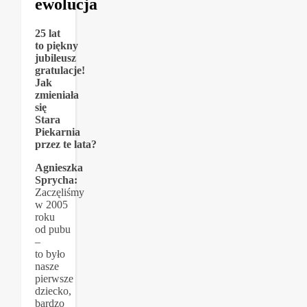
ewolucja
25 lat
to piękny
jubileusz
gratulacje!
Jak
zmieniała
się
Stara
Piekarnia
przez te lata?
Agnieszka
Sprycha:
Zaczęliśmy
w 2005
roku
od pubu
–
to było
nasze
pierwsze
dziecko,
bardzo