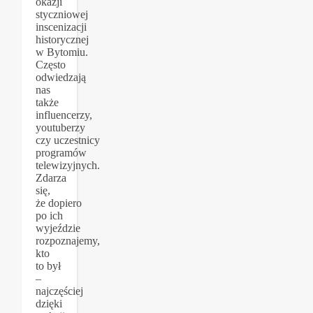
okazji
styczniowej
inscenizacji
historycznej
w Bytomiu.
Często
odwiedzają
nas
także
influencerzy,
youtuberzy
czy uczestnicy
programów
telewizyjnych.
Zdarza
się,
że dopiero
po ich
wyjeździe
rozpoznajemy,
kto
to był
–
najczęściej
dzięki