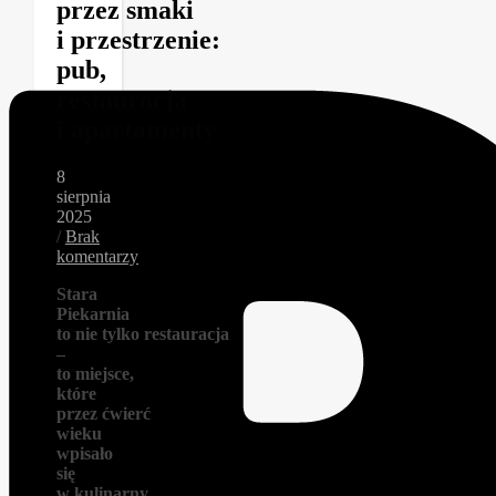
przez smaki
i przestrzenie:
pub,
restauracja
i apartamenty
8
sierpnia
2025
/
Brak
komentarzy
Stara
Piekarnia
to nie tylko restauracja
–
to miejsce,
które
przez ćwierć
wieku
wpisało
się
w kulinarny