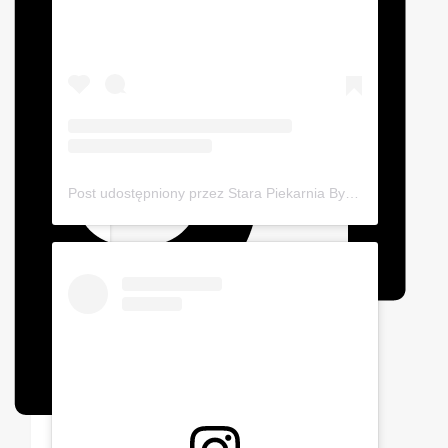
Post udostępniony przez Stara Piekarnia Bytom (@starapiekarniabytom)