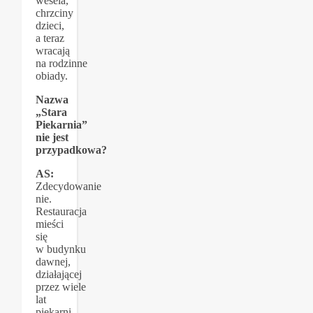
wesela,
chrzciny
dzieci,
a teraz
wracają
na rodzinne
obiady.
Nazwa
„Stara
Piekarnia”
nie jest
przypadkowa?
AS:
Zdecydowanie
nie.
Restauracja
mieści
się
w budynku
dawnej,
działającej
przez wiele
lat
piekarni.